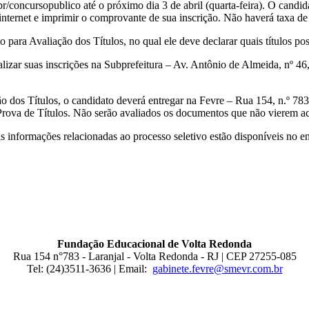
br/concursopublico até o próximo dia 3 de abril (quarta-feira). O candid
nternet e imprimir o comprovante de sua inscrição. Não haverá taxa de 
para Avaliação dos Títulos, no qual ele deve declarar quais títulos pos
lizar suas inscrições na Subprefeitura – Av. Antônio de Almeida, nº 46, 
dos Títulos, o candidato deverá entregar na Fevre – Rua 154, n.º 783, 
rova de Títulos. Não serão avaliados os documentos que não vierem 
ais informações relacionadas ao processo seletivo estão disponíveis no 
Fundação Educacional de Volta Redonda
Rua 154 n°783 - Laranjal - Volta Redonda - RJ | CEP 27255-085
Tel: (24)3511-3636 | Email:
gabinete.fevre@smevr.com.br